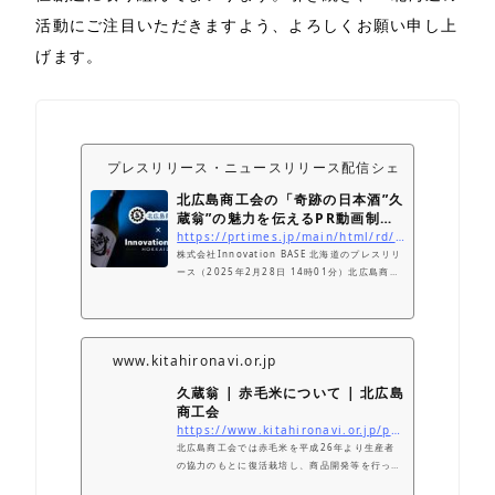
活動にご注目いただきますよう、よろしくお願い申し上
げます。
プレスリリース・ニュースリリース配信シェアNo.1｜PR T
北広島商工会の「奇跡の日本酒”久
蔵翁”の魅力を伝えるPR動画制作
プロジェクト」をI...
https://prtimes.jp/main/html/rd/p/000000008.000135076.html
株式会社Innovation BASE 北海道のプレスリリ
ース（2025年2月28日 14時01分）北広島商工
会の「奇跡の日本酒”久蔵翁”の魅力を伝えるPR動
画制作プロジェクト」をInnovation BASE 北海
道が共創！！
www.kitahironavi.or.jp
久蔵翁 | 赤毛米について | 北広島
商工会
https://www.kitahironavi.or.jp/products/kyuzouou/
北広島商工会では赤毛米を平成26年より生産者
の協力のもとに復活栽培し、商品開発等を行って
います。平成29年に赤毛種100％の“純米吟醸原