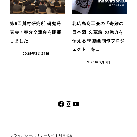
第5回川村研究所 研究発
北広島商工会の「奇跡の
表会・春分交流会を開催
日本酒”久蔵翁”の魅力を
しました
伝えるPR動画制作プロジ
ェクト」を…
2025年3月24日
2025年3月3日
facebook
Instagram
YouTube
プライバシーポリシー
サイト利用規約