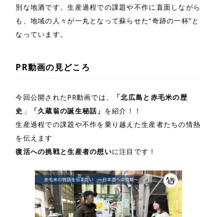
別な地酒です。生産過程での課題や不作に直面しながら
も、地域の人々が一丸となって蘇らせた“奇跡の一杯”と
なっています。
PR動画の見どころ
今回公開されたPR動画では、
「北広島と赤毛米の歴
史
」
「久蔵翁の誕生秘話」
を紹介！！
生産過程での課題や不作を乗り越えた生産者たちの情熱
を伝えます
復活への挑戦と生産者の想い
に注目です！